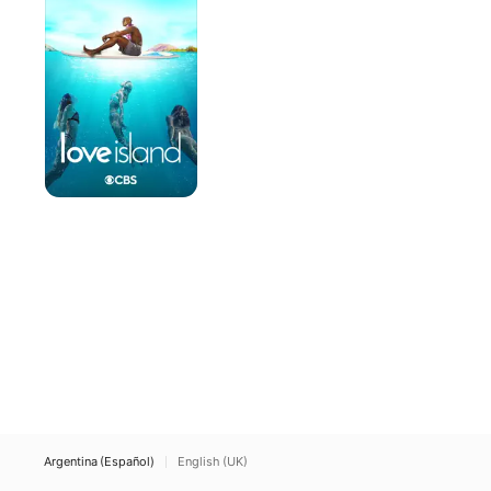
la
isla
Argentina (Español)
English (UK)