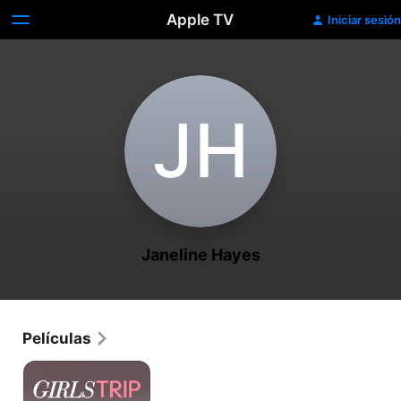
Apple TV
Iniciar sesión
J‌H
Janeline Hayes
Películas
Viaje
de
Chicas