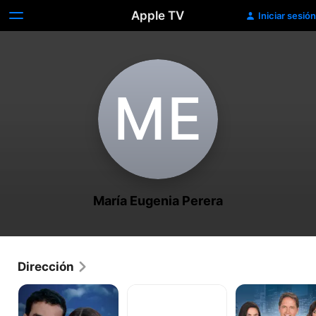
Apple TV
Iniciar sesión
M‌E
María Eugenia Perera
Dirección
Acorralada
Pecadora
Rosario