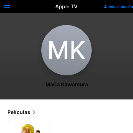
Apple TV
Iniciar sesión
M‌K
Maria Kawamura
Películas
Mobile
Suit
Gundam: