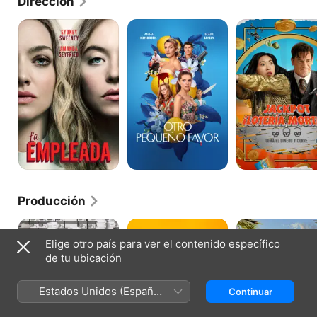
Dirección
La
Otro
Jackpot:
empleada
pequeño
¡Lotería
favor
mortal!
Producción
The
Snoopy
Viaje
Office
&
Salvaje
Elige otro país para ver el contenido específico
Charlie
de tu ubicación
Brown
-
Peanuts,
Estados Unidos (Español
Continuar
La
Película
México)