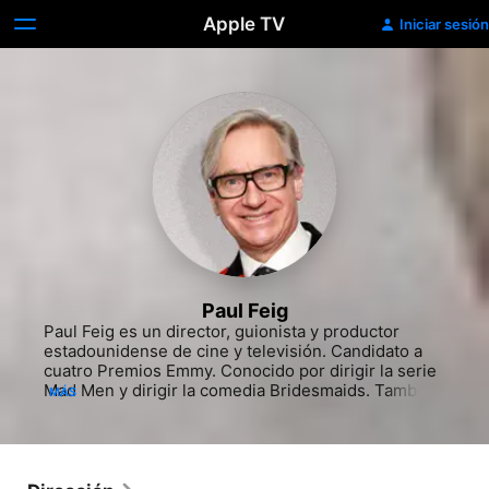
Apple TV
Iniciar sesión
Paul Feig
Paul Feig es un director, guionista y productor 
estadounidense de cine y televisión. Candidato a 
cuatro Premios Emmy. Conocido por dirigir la serie 
Mad Men y dirigir la comedia Bridesmaids. También 
MÁS
ha dirigido, escrito y producido algunos episodios 
de las series de televisión The Office entre 2008 y 
2009; y Freaks and Geeks entre 1999 y 2000.