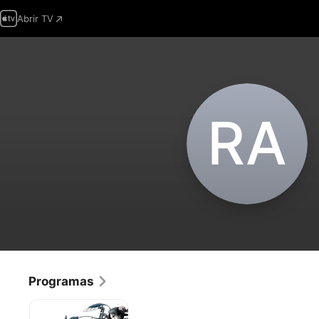
Abrir TV
R‌A
Programas
Magical
Girl