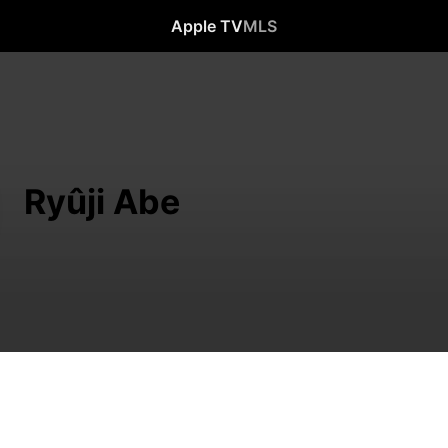
Apple TV
MLS
Ryûji Abe