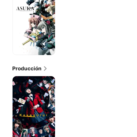
Spec-
Ops
Asuka
Producción
Kakegurui