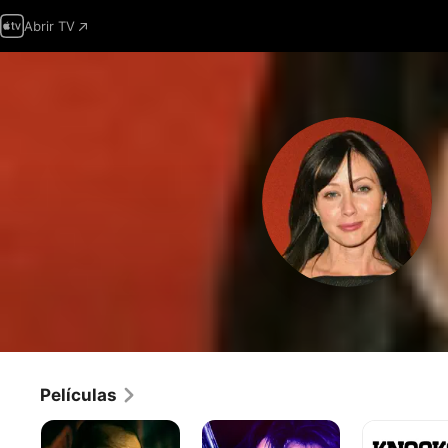
Abrir TV
Películas
Darkness
Atracción
Knockout
of
Mortal