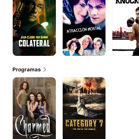
Man
Programas
Charmed
Categoría
7:
El
Fin
del
Mundo