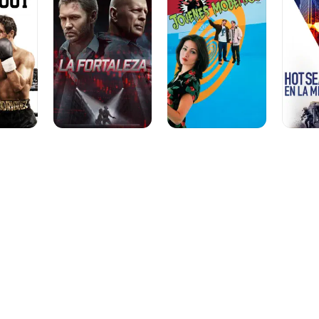
En
la
mira