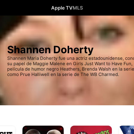
Apple TV
MLS
Shannen Doherty
Shannen Maria Doherty fue una actriz estadounidense, cono
su papel de Maggie Malene en Girls Just Want to Have Fun, 
película de humor negro Heathers, Brenda Walsh en la serie 
como Prue Halliwell en la serie de The WB Charmed.
La
Jovenes
Hot
fortaleza
modernos
Seat: