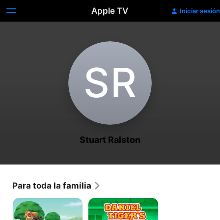
Apple TV
Iniciar sesión
S‌R
Stuart Ralston
Para toda la familia
PAW
Daniel
Patrol:
Tigre
Patrulla
y