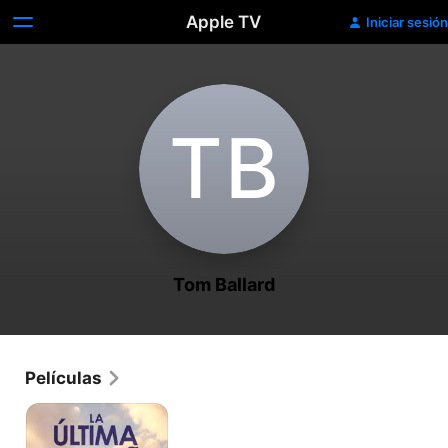
Apple TV
Iniciar sesión
T‌B
Tom Ballard
Películas
La
última
montaña