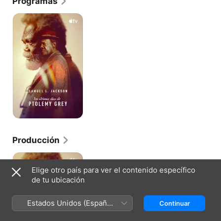
Programas
Los
últimos
días
de
Ptolemy
Grey
Producción
Los
últimos
Elige otro país para ver el contenido específico
días
de tu ubicación
de
Ptolemy
Grey
Estados Unidos (Español
Continuar
México)