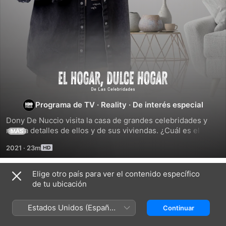
El
hogar,
Programa de TV
·
Reality
·
De interés especial
Dony De Nuccio visita la casa de grandes celebridades y 
dulce
revela detalles de ellos y de sus viviendas. ¿Cuál es el 
MÁS
estilo, historia y secretos que ellos esconden en sus 
2021
·
23m
hogar
hogares? En cada ambiente y objeto se esconde una gran 
anécdota.
de
Elige otro país para ver el contenido específico
Temporada 1
de tu ubicación
las
Estados Unidos (Español
Continuar
México)
EPISODIO 1
EPISODIO 2