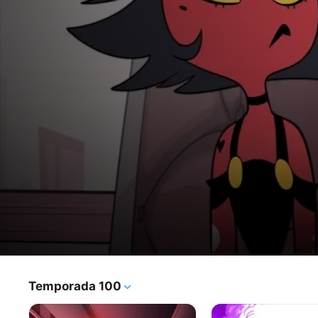
Helluva
Temporada 100
Programa de TV
·
Animación
·
Comedia
Boss
Esta comedia animada para adultos sigue las 