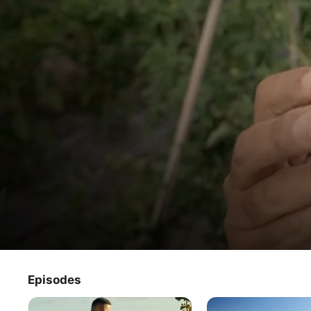
Las Rutas de... Ambrosio
Episodes
Programa de TV
·
De interés especial
La road movie gastronómica por excelencia de La 2 