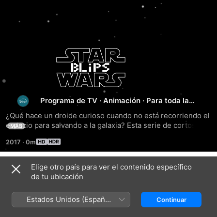
STAR
WARS:
BLIPS
Programa de TV
·
Animación
·
Para toda la
familia
¿Qué hace un droide curioso cuando no está recorriendo el 
espacio para salvando a la galaxia? Esta serie de cortos 
MÁS
animados presenta a BB-8 junto a héroes del universo de 
2017
·
0m
La guerra de las galaxias como Chewbacca, C-3PO y por 
supuesto, R2-D2.
Elige otro país para ver el contenido específico
Temporada 1
de tu ubicación
Estados Unidos (Español
Continuar
México)
EPISODIO 1
EPISODIO 2