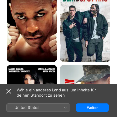
Die
Camp
Jury
X-
Ray
-
Eine
verbotene
Wähle ein anderes Land aus, um Inhalte für
Liebe
deinen Standort zu sehen
United States
Weiter