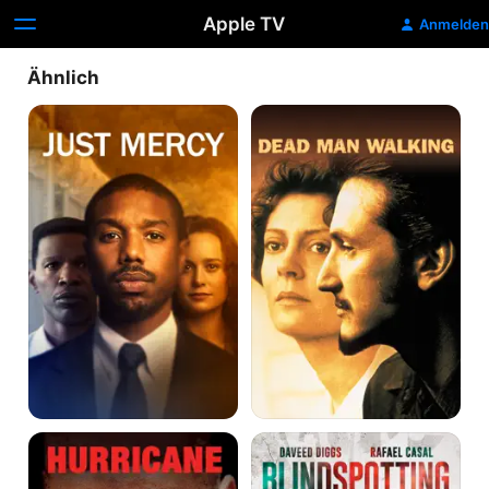
Apple TV
Anmelden
Ähnlich
Just
Dead
Mercy
Man
Walking
Hurricane
Blindspotting