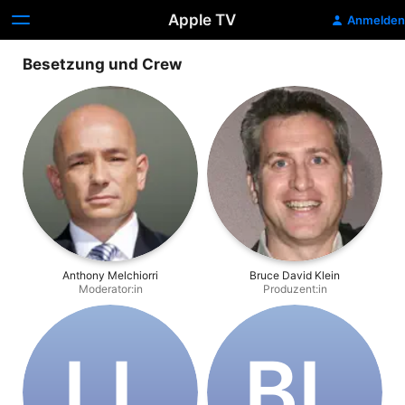
Apple TV
Anmelden
Besetzung und Crew
Anthony Melchiorri
Bruce David Klein
Moderator:in
Produzent:in
L‌L
B‌L