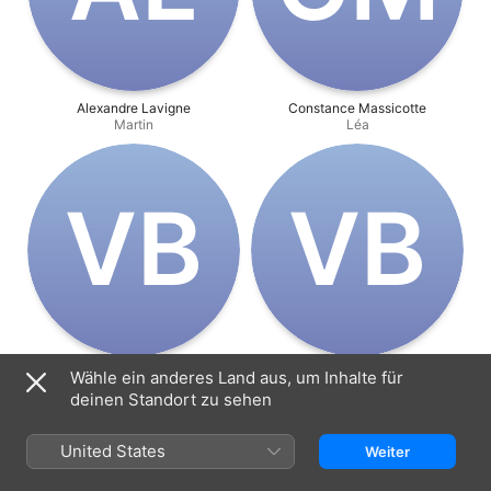
Alexandre Lavigne
Constance Massicotte
Martin
Léa
V‌B
V‌B
Vincent Biron
Vincent Biron
Wähle ein anderes Land aus, um Inhalte für
Regie
Produzent:in
deinen Standort zu sehen
United States
Weiter