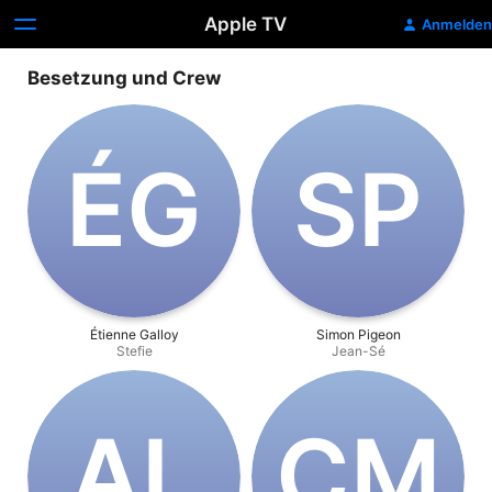
Apple TV
Anmelden
Besetzung und Crew
É‌G
S‌P
Étienne Galloy
Simon Pigeon
Stefie
Jean-Sé
A‌L
C‌M