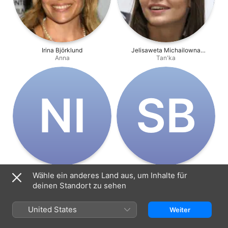
Irina Björklund
Jelisaweta Michailowna
Anna
Bojarskaja
Tan'ka
N‌I
S‌B
Nina Iwanowna Ruslanowa
Sergei Borissowitsch
Wähle ein anderes Land aus, um Inhalte für
Zaveduyushchaya stolovoy
Gorobtschenko
Galiev
deinen Standort zu sehen
United States
Weiter