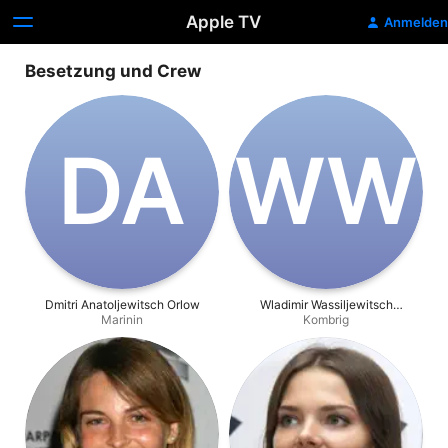
Apple TV
Anmelden
Besetzung und Crew
D‌A
W‌W
Dmitri Anatoljewitsch Orlow
Wladimir Wassiljewitsch
Marinin
Gostjuchin
Kombrig