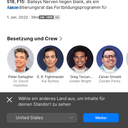
S18, F15: 
 Baileys Nerven liegen blank, als ein 
Akkreditierungsrat das Fortbildungsprogramm für 
MEHR
Assistenzärzte prüft. Nick kehrt nach Seattle zurück, um 
1. Jan. 2022
·
39m
mit Meredith einen weltweit erstmaligen operativen 
Eingriff durchzuführen.
Besetzung und Crew
Peter Gallagher
E. R. Fightmaster
Greg Tarzan
Zaiver Sinnett
Dr. David
Kai Bartley
Jordan Wright
Davis
Zander Perez
Hamilton
Wähle ein anderes Land aus, um Inhalte für
Informationen
deinen Standort zu sehen
Erschienen
2022
United States
Weiter
Dauer
39 Min.