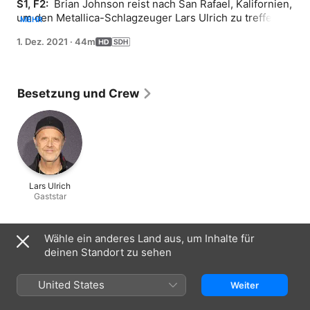
S1, F2: 
 Brian Johnson reist nach San Rafael, Kalifornien, 
um den Metallica-Schlagzeuger Lars Ulrich zu treffen, 
MEHR
der offen Geschichten von der legendären Wherever 
1. Dez. 2021
·
44m
We May Roam-Tour seiner Band erzählt.
Besetzung und Crew
Lars Ulrich
Gaststar
Informationen
Wähle ein anderes Land aus, um Inhalte für
deinen Standort zu sehen
Erschienen
2021
United States
Weiter
Dauer
44 Min.