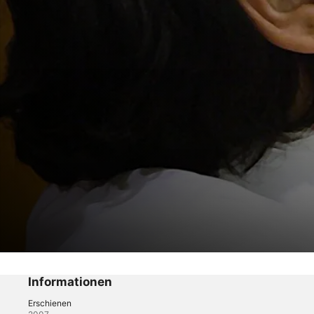
Das Gesetz von Las Vegas
Ohne Gnade - Ein Schuss, zwei Opfer
Informationen
Erschienen
Crime
·
Dokus