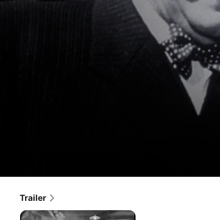
Ein Mann geht durch die Wand
Trailer
Film
·
Komödie
·
Fantasy
Heinz Rühmann in einer seiner besten Rollen! Herr 