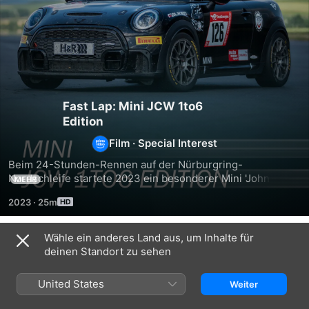
Fast Lap: Mini JCW 1to6
Edition
Film
·
Special Interest
Beim 24-Stunden-Rennen auf der Nürburgring-
Nordschleife startete 2023 ein besonderer Mini 'John 
MEHR
Cooper Works': Fast Lap-Redakteur Christoph Kragenings 
2023
·
25m
saß unter anderem am Steuer des 231 PS starken Zwerges 
und bringt das Auto nach Mendig zu Rennprofi Christian 
Menzel. Was denkt das Motorsport-Urgestein über den 
Wähle ein anderes Land aus, um Inhalte für
Ähnlich
seriennahen Flitzer, der quasi direkt von der Nordschleife 
deinen Standort zu sehen
zu Fast Lap kommt?
Fast
Fast
Fast
Lap:
Lap:
Lap:
United States
Weiter
Porsche
Ford
Race
911
Fiesta
Truck