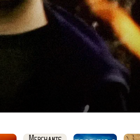
Merchants
Food,
Human