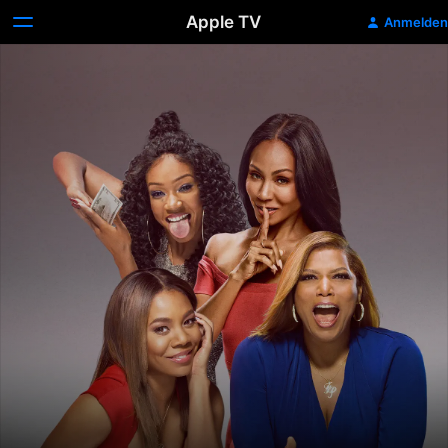
Apple TV
Anmelden