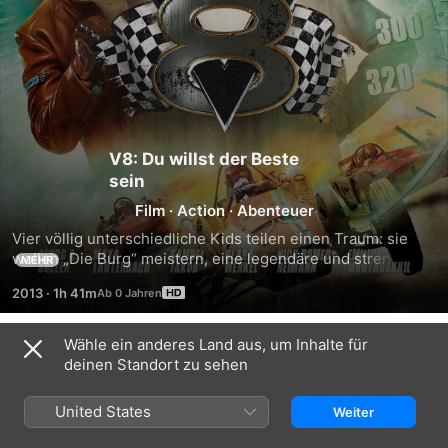
V8: Du willst der Beste
sein
Film
·
Action
·
Abenteuer
Vier völlig unterschiedliche Kids teilen einen Traum: sie 
wollen „Die Burg“ meistern, eine legendäre und streng 
MEHR
geheime Rennstrecke für Kinder. Der Legende nach sind 
2013
·
1h 41m
aus ihr alle Weltmeister der Renngeschichte 
hervorgegangen. Als der reiche Schnösel Robin (Samuel 
Jakob), der ehrgeizige David (Georg A. Sulzer), seine kleine 
Wähle ein anderes Land aus, um Inhalte für
Trailer
Schwester Luca (Maya Lauterbach) und die taffe Kiki (Klara 
deinen Standort zu sehen
Merkel) die ersehnte Einladung zum Wettrennen 
bekommen, müssen sie sich zusammenraufen. Denn nur 
United States
Weiter
gemeinsam können sie das gegnerische Team besiegen 
und das Rennen gewinnen!