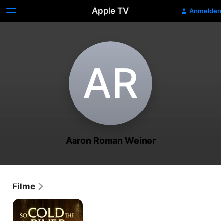
Apple TV
Anmelden
A‌R
Aaron Roman Weiner
Filme
So
Cold
the