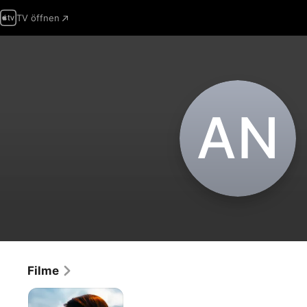
TV öffnen
A‌N
Filme
April