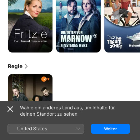
Himmel
Marnow
Kolumbien
muss
warten
Regie
Familie
Braun
Wähle ein anderes Land aus, um Inhalte für
deinen Standort zu sehen
United States
Weiter