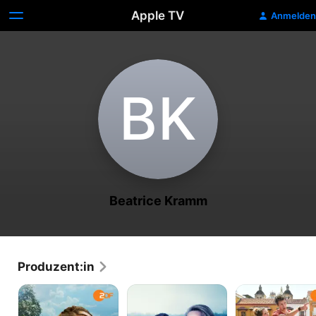
Apple TV
Anmelden
B‌K
Beatrice Kramm
Produzent:in
Fritzie
Die
Das
-
Toten
Traumschiff
Der
von
-