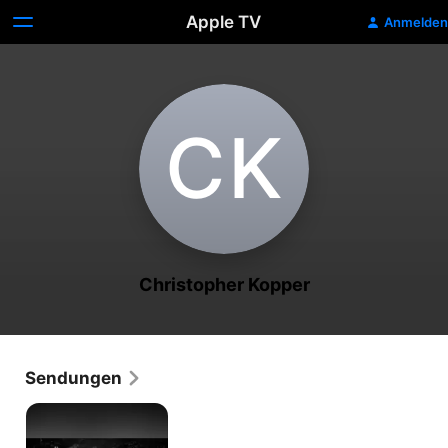
Apple TV
Anmelden
C‌K
Christopher Kopper
Sendungen
Hitlers
Geldgeber