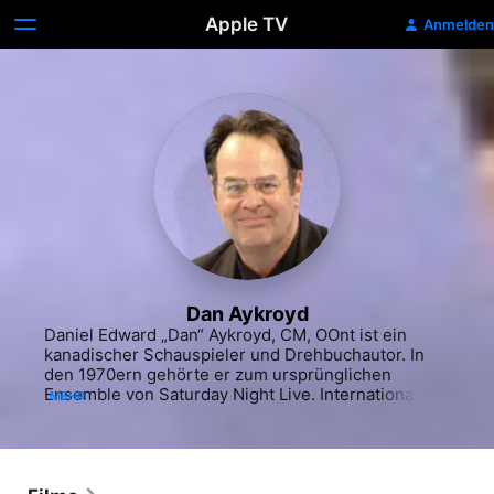
Apple TV
Anmelden
Dan Aykroyd
Daniel Edward „Dan“ Aykroyd, CM, OOnt ist ein 
kanadischer Schauspieler und Drehbuchautor. In 
den 1970ern gehörte er zum ursprünglichen 
Ensemble von Saturday Night Live. International 
MEHR
bekannt wurde er in den 1980er Jahren durch 
Komödien wie Blues Brothers, Die Glücksritter und 
Ghostbusters – Die Geisterjäger. Als Co-Gründer 
der Band The Blues Brothers betätigte er sich 
zeitweise auch als Musiker.