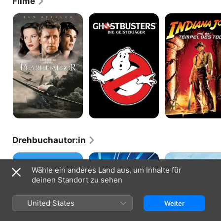
Filme
Pearl
Ghostbusters:
Indiana
Harbor
Die
Jones
Geisterjäger
und
der
Tempel
des
Todes
Drehbuchautor:in
Blues
Ghostbusters
Spione
Brothers
2
wie
Wähle ein anderes Land aus, um Inhalte für
wir
deinen Standort zu sehen
United States
Weiter