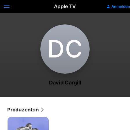
Apple TV
Anmelden
D‌C
David Cargill
Produzent:in
Mastermind
of
Murder