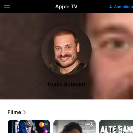
Apple TV
Anmelden
Denis Schmidt
Filme
Kommissarin
Sugarlove
Alte
Heller
Bande
-