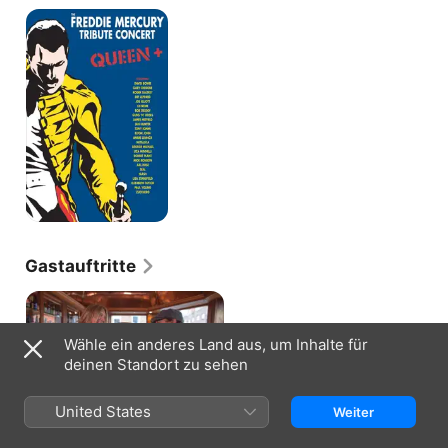
Various
Artists
-
The
Freddie
Mercury
Tribute
Concert
Gastauftritte
Wähle ein anderes Land aus, um Inhalte für
deinen Standort zu sehen
BRIAN JOHNSON'S LIFE ON THE ROAD ·
S1, F5
Joe Elliot
United States
Weiter
Brian Johnson reist nach Dublin,
um Def Leppard-Frontmann Joe
Elliott zu treffen, der über ihre