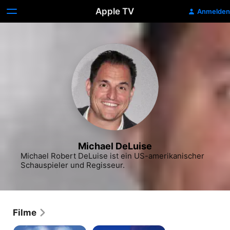
Apple TV
Anmelden
Michael DeLuise
Michael Robert DeLuise ist ein US-amerikanischer 
Schauspieler und Regisseur.
Filme
Wayne's
Der