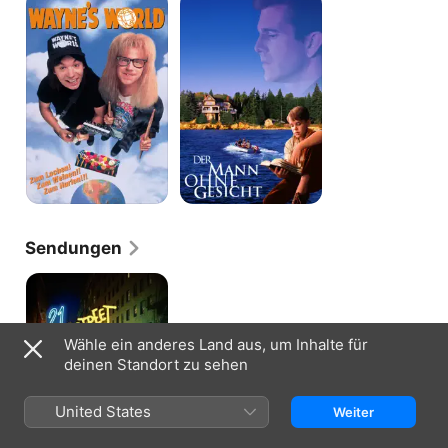
World
Mann
ohne
Gesicht
Sendungen
21
Jump
Street
Wähle ein anderes Land aus, um Inhalte für
deinen Standort zu sehen
United States
Weiter