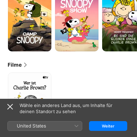
sind
die
kleinen
Dinge,
Charlie
Brown
Filme
Wer
ist
Charlie
Brown?
Wähle ein anderes Land aus, um Inhalte für
deinen Standort zu sehen
United States
Weiter