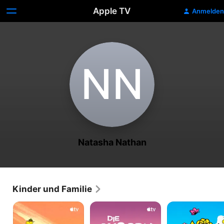
Apple TV
Anmelden
N‌N
Natasha Nathan
Kinder und Familie
Camp
Die
Snoopy
Snoopy
Snoopy
präsentiert:
Show
Es