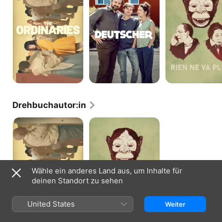
plus
Drehbuchautor:in
The
Rien
Ordinaries
ne
va
plus
Wähle ein anderes Land aus, um Inhalte für
deinen Standort zu sehen
United States
Weiter