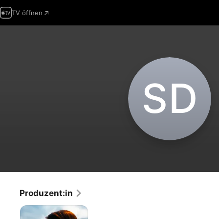
TV öffnen
S‌D
Produzent:in
April