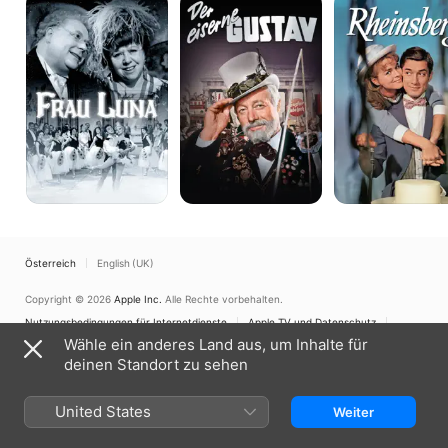
Luna
eiserne
Gustav
Österreich
English (UK)
Copyright © 2026
Apple Inc.
Alle Rechte vorbehalten.
Nutzungsbedingungen für Internetdienste
Apple TV und Datenschutz
Cookie-Richtlinie
Support
Wähle ein anderes Land aus, um Inhalte für
deinen Standort zu sehen
United States
Weiter