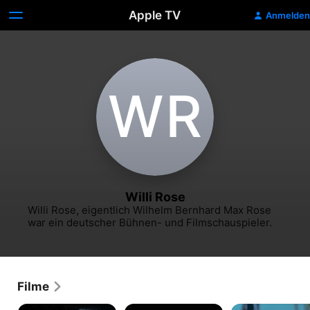
Apple TV
Anmelden
W‌R
Willi Rose
Willi Rose, eigentlich Wilhelm Bernhard Max Rose 
war ein deutscher Bühnen- und Filmschauspieler.
Filme
Frau
Der
Rheinsberg