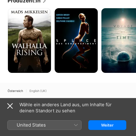
Produzent:in
Walhalla
Splice
Voyage
Rising
-
of
Das
Time:
Genexperiment
Life's
Journey
Österreich
English (UK)
Copyright © 2026
Apple Inc.
Alle Rechte vorbehalten.
Wähle ein anderes Land aus, um Inhalte für
Nutzungsbedingungen für Internetdienste
Apple TV und Datenschutz
deinen Standort zu sehen
Cookie-Richtlinie
Support
United States
Weiter