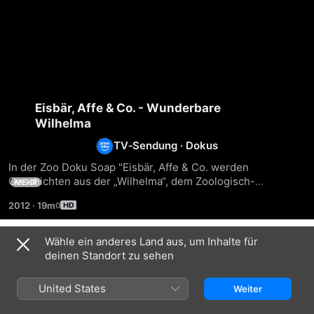
Eisbär, Affe & Co. - Wunderbare
Wilhelma
TV‑Sendung
·
Dokus
In der Zoo Doku Soap "Eisbär, Affe & Co. werden 
Geschichten aus der „Wilhelma“, dem Zoologisch-
MEHR
Botanischer Garten in Stuttgart, erzählt. Im Mittelpunkt 
2012
·
19m
stehen der Alltag der Tiere und ihrer Pfleger. Alle 
Verantwortlichen im Stuttgarter Zoo wollen dabei ihren 
Tieren das Leben so angenehm wie möglich gestalten ...
Wähle ein anderes Land aus, um Inhalte für
Staffel 1
deinen Standort zu sehen
United States
Weiter
FOLGE 1
FOLGE 2