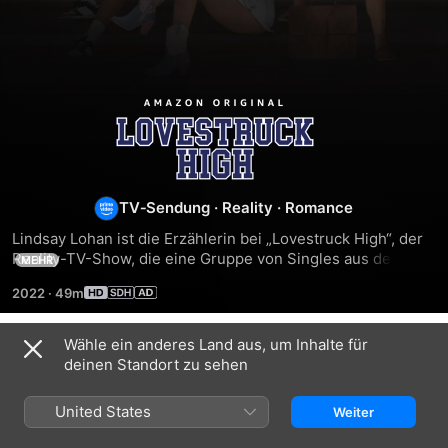
Lovestruck
High
TV‑Sendung
·
Reality
·
Romance
Lindsay Lohan ist die Erzählerin bei „Lovestruck High“, der 
Reality-TV-Show, die eine Gruppe von Singles aus dem 
MEHR
Vereinigten Königreich, die auf der Suche nach der Liebe 
2022
·
49m
sind, in ihre ganz eigene Highschool transportiert. Welches 
Paar wird am Ende des Halbjahres zum Abschlussball-Adel 
gekürt und gewinnt den Preis von $100.000?
Wähle ein anderes Land aus, um Inhalte für
Staffel 1
deinen Standort zu sehen
United States
Weiter
FOLGE 1
FOLGE 2