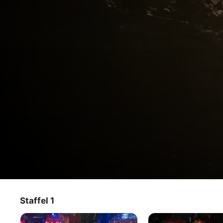
Stags
Staffel 1
TV‑Sendung
·
Comedy
·
Thriller
Stu und seine Freunde reisen zu einer Junggesellenparty 