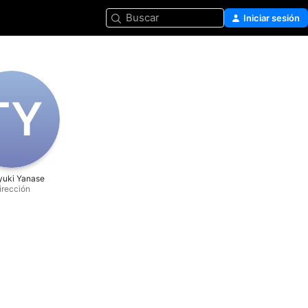
Buscar
Iniciar sesión
T‌Y
yuki Yanase
irección