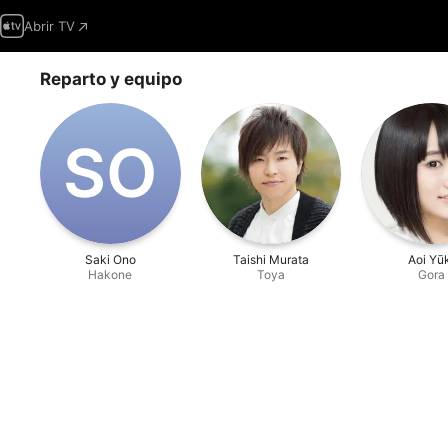
Abrir TV
Reparto y equipo
S‌O
Saki Ono
Taishi Murata
Aoi Yū
Hakone
Toya
Gora