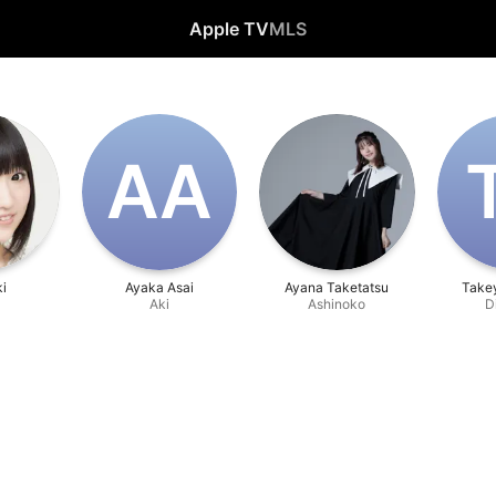
Apple TV
MLS
A‌A
ki
Ayaka Asai
Ayana Taketatsu
Take
Aki
Ashinoko
D