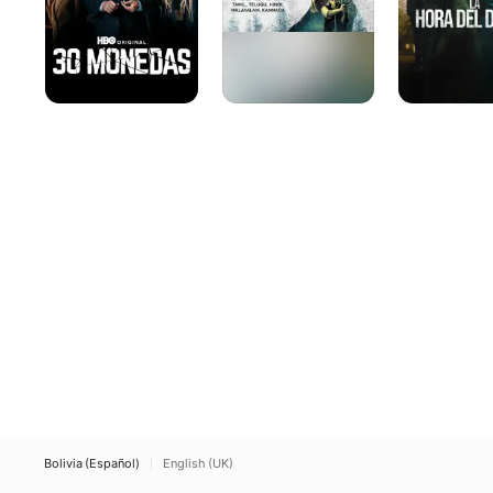
Bolivia (Español)
English (UK)