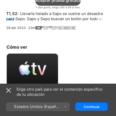
Aceptar prueba gratuita
7 días gratis, luego USD 6,99 al mes.
T1, E2: 
 Llevarle helado a Sapo se vuelve un desastre 
para Sepo. Sapo y Sepo buscan un botón por todo el 
MÁS
bosque.
28 abr 2023
·
23m
Cómo ver
Elige otro país para ver el contenido específico
Aceptar prueba gratuita
de tu ubicación
7 días gratis, luego USD 6,99 al mes.
Estados Unidos (Español
Continuar
México)
Ficha técnica