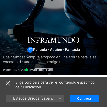
Underworld
Película
·
Acción
·
Fantasía
Una hermosa vampira atrapada en una eterna batalla se 
enamora de uno de sus enemigos.
2003
·
2h 1m
31%
Elige otro país para ver el contenido específico
Títulos relacionados
de tu ubicación
Inframundo:
Inframundo:
Inframundo
La
La
–
Estados Unidos (Español
Continuar
Evolución
Rebelión
El
México)
De
Despertar