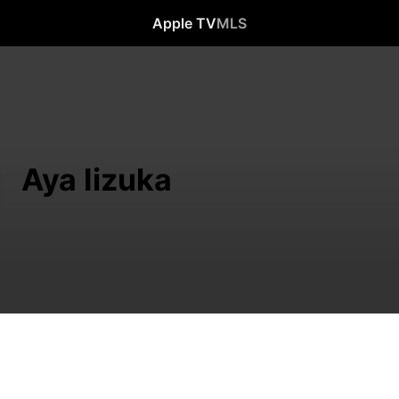
Apple TV
MLS
Aya Iizuka