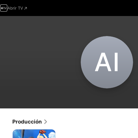
Abrir TV
A‌I
Producción
Cinderella
Nine