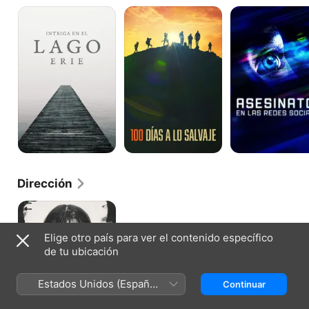
Intriga
100
Asesinatos
en
días
en
el
a
las
Lago
lo
redes
Erie
salvaje
sociales
Dirección
El
culto
de
Elige otro país para ver el contenido específico
la
de tu ubicación
asesina:
Andrea
Yates
Estados Unidos (Español
Continuar
México)