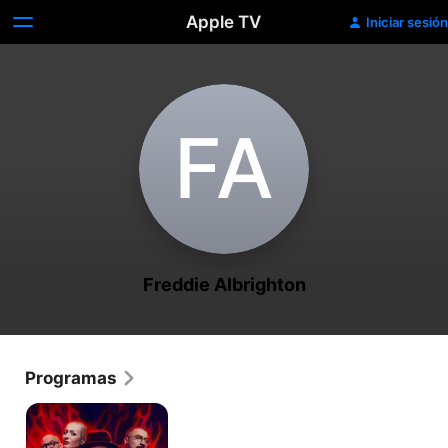
Apple TV
Iniciar sesión
F‌A
Freddie Albrighton
Programas
Ink
Master